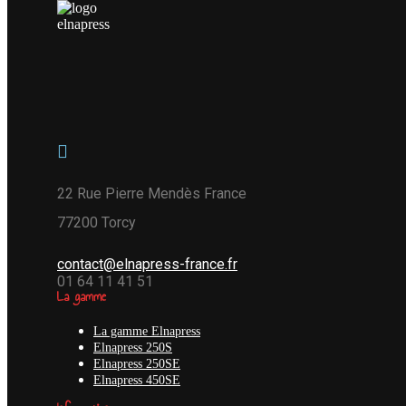
22 Rue Pierre Mendès France
77200 Torcy
contact@elnapress-france.fr
01 64 11 41 51
La gamme
La gamme Elnapress
Elnapress 250S
Elnapress 250SE
Elnapress 450SE