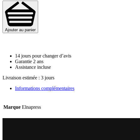
quantité
de
Kit
toile
+
Ajouter au panier
rembourrage
de
presse
14 jours pour changer d’avis
Garantie 2 ans
Assistance incluse
Livraison estimée :
3 jours
Informations complémentaires
Marque
Elnapress