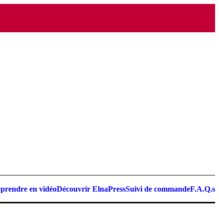
prendre en vidéo
Découvrir ElnaPress
Suivi de commande
F.A.Q.s