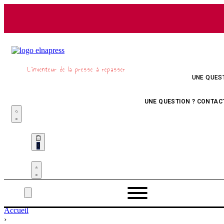
Skip
to
content
L’inventeur de la presse à repasser
UNE QUES
UNE QUESTION ? CONTACTE
0
Accueil
›