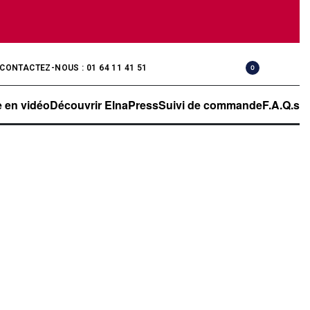
CONTACTEZ-NOUS : 01 64 11 41 51
0
 en vidéo
Découvrir ElnaPress
Suivi de commande
F.A.Q.s