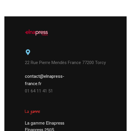
22 Rue Pierre Mendès France 77200 Torcy
contact@elnapress-
france.fr
01 64 11 41 51
La gamme
La gamme Elnapress
Elnapress 250S