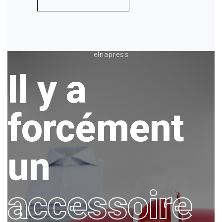
elnapress
Il y a
forcément
un
accessoire